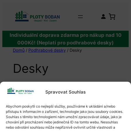
Přeskočit
na
obsah
Individuální doprava zdarma pro nákup nad 10
000Kč! (Neplatí pro podhrabové desky)
Domů
/
Podhrabové desky
/ Desky
Desky
Zobrazen
Spravovat Souhlas
jediný
výsledek
Abychom poskytli co nejlepší služby, používáme k ukládání a/nebo
PRODUCT
přístupu k informacím o zařízení, technologie jako jsou soubory cookies.
SLEVA
Souhlas s těmito technologiemi nám umožní zpracovávat údaje, jako je
ON
chování při procházení nebo jedinečná ID na tomto webu. Nesouhlas
SALE
nebo odvolání souhlasu může nepříznivě ovlivnit určité vlastnosti a