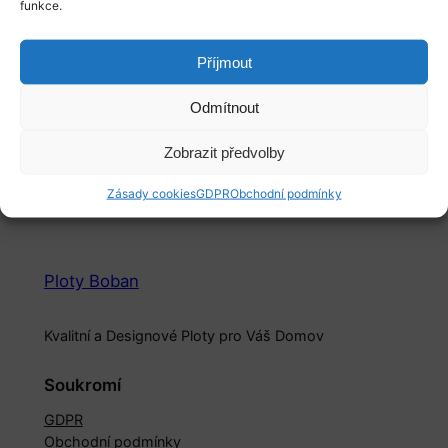
funkce.
Příjmout
Odmítnout
Podhrabové desky
487,80
Kč
–
661,10
Kč
Zobrazit předvolby
Výběr možností
Zásady cookies
GDPR
Obchodní podmínky
Ploty Boban
Kvalitní a Designové Ploty pro Váš Domov
Soukromí
GDPR
Obchodní podmínky