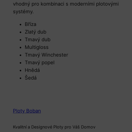
vhodný pro kombinaci s moderními plotovými
o
systémy.
ž
s
Bříza
t
Zlatý dub
v
Tmavý dub
í
Multigloss
Tmavý Winchester
Tmavý popel
Hnědá
Šedá
Ploty Boban
Kvalitní a Designové Ploty pro Váš Domov