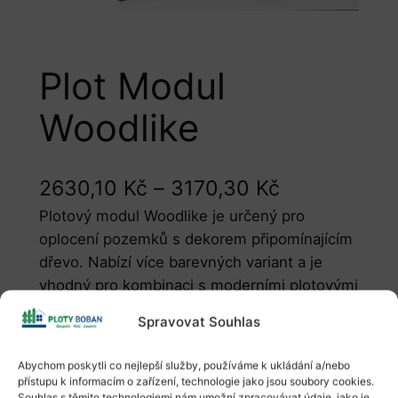
Plot Modul
Woodlike
2630,10
Kč
–
3170,30
Kč
Plotový modul Woodlike je určený pro
oplocení pozemků s dekorem připomínajícím
dřevo. Nabízí více barevných variant a je
vhodný pro kombinaci s moderními plotovými
systémy. Bříza Zlatý dub Tmavý dub
Spravovat Souhlas
Multigloss Tmavý Winchester Tmavý popel
Hnědá Šedá
Abychom poskytli co nejlepší služby, používáme k ukládání a/nebo
P
Přidat do košíku
přístupu k informacím o zařízení, technologie jako jsou soubory cookies.
Barva
Souhlas s těmito technologiemi nám umožní zpracovávat údaje, jako je