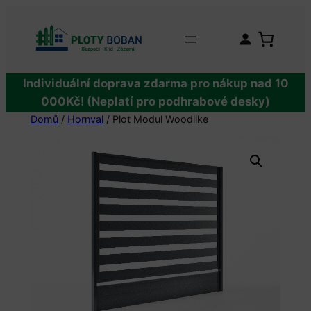
Přeskočit
na
obsah
Individuální doprava zdarma pro nákup nad 10
000Kč! (Neplatí pro podhrabové desky)
Domů
/
Hornval
/ Plot Modul Woodlike